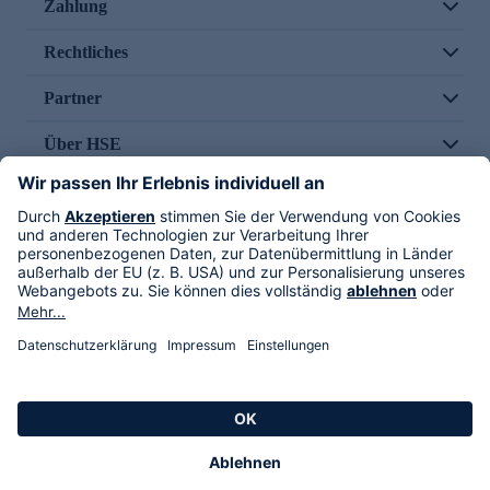
Zahlung
Rechtliches
Partner
Über HSE
Im TV
HSE International
Versand durch
Folge uns
AGB
Datenschutz
Impressum
Alle Rechte vorbehalten. Alle Preise inkl. gesetzlicher MwSt., zzgl. Versandkosten.