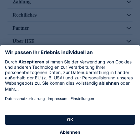
Zahlung
Rechtliches
Partner
Über HSE
Im TV
HSE International
Versand durch
Folge uns
AGB
Datenschutz
Impressum
Alle Rechte vorbehalten. Alle Preise inkl. gesetzlicher MwSt., zzgl. Versandkosten.