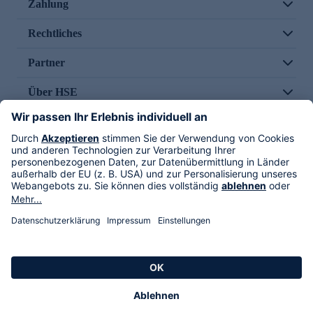
Zahlung
Rechtliches
Partner
Über HSE
Im TV
HSE International
Versand durch
Folge uns
AGB
Datenschutz
Impressum
Alle Rechte vorbehalten. Alle Preise inkl. gesetzlicher MwSt., zzgl. Versandkosten.