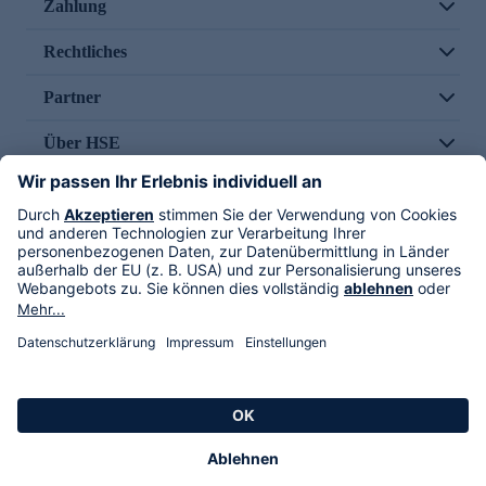
Zahlung
Rechtliches
Partner
Über HSE
Im TV
HSE International
Versand durch
Folge uns
AGB
Datenschutz
Impressum
Alle Rechte vorbehalten. Alle Preise inkl. gesetzlicher MwSt., zzgl. Versandkosten.