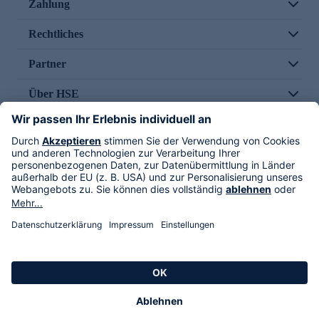
Zahlung
Rechtliches
Partner
Über HSE
Im TV
HSE International
Versand durch
Folge uns
AGB
Datenschutz
Impressum
Alle Rechte vorbehalten. Alle Preise inkl. gesetzlicher MwSt., zzgl. Versandkosten.