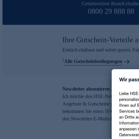
Gebührenfreie Bestell-Hotlin
0800 29 888 88
Ihre Gutschein-Vorteile a
Einfach einlösen und sofort sparen. F
1
Alle Gutscheinbedingungen
Newsletter abonnieren – 10 € Gutsch
Ich möchte den HSE-Newsletter abonni
Angebote & Gutscheine per E-Mail erh
bekommen Sie einen 10 € Gutschein. Ei
den Newsletter-E-Mails möglich.