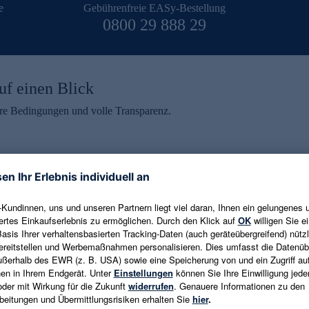
e
Gebührenfreie EASy-Bestellung
0800 29 888 29
uf einen Blick
aire Bedingungen und volle Transparenz.
ein erhalten
eren und aktuelle Trends,
E-Mail-Adresse eingeben
alten. Als Dankeschön
ne Abmeldung ist jederzeit in
Es gelten die
Datenschutzrichtlinien
un