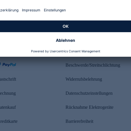
Kundenbewertung
ahlung
Rechtliches
Beschwerde/Streitschlichtung
astschrift
Widerrufsbelehrung
echnung
Datenschutzeinstellungen
atenkauf
Rücknahme Elektrogeräte
reditkarte
Barrierefreiheit