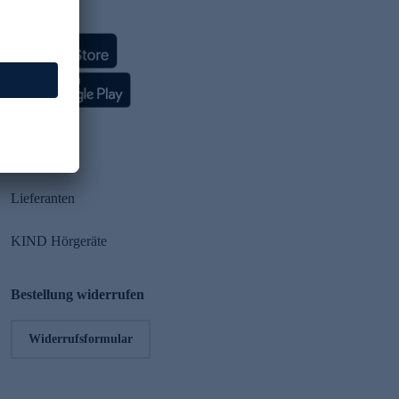
HSE App
Partner
Lieferanten
KIND Hörgeräte
Bestellung widerrufen
Widerrufsformular