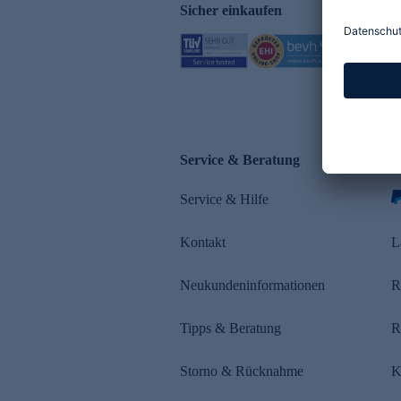
Sicher einkaufen
Service & Beratung
Z
Service & Hilfe
s
Kontakt
L
Neukundeninformationen
R
Tipps & Beratung
R
Storno & Rücknahme
K