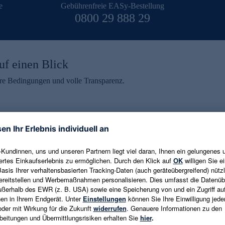
e
Gebührenfreie EASy-Bestellung
0800 29 888 29
uf einen Blick
aire Bedingungen und volle Transparenz.
ein erhalten
eren und aktuelle Trends,
E-Mail-Adresse eingeben
alten. Als Dankeschön
ne Abmeldung ist jederzeit in
Es gelten die
Datenschutzrichtlinien
un