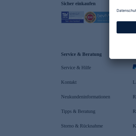
Sicher einkaufen
Service & Beratung
Z
Service & Hilfe
s
Kontakt
L
Neukundeninformationen
R
Tipps & Beratung
R
Storno & Rücknahme
K