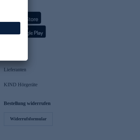
HSE App
Partner
Lieferanten
KIND Hörgeräte
Bestellung widerrufen
Widerrufsformular