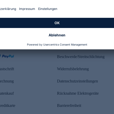
Kundenbewertung
ahlung
Rechtliches
Beschwerde/Streitschlichtung
astschrift
Widerrufsbelehrung
echnung
Datenschutzeinstellungen
atenkauf
Rücknahme Elektrogeräte
reditkarte
Barrierefreiheit