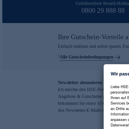
Gebührenfreie Bestell-Hotlin
0800 29 888 88
Ihre Gutschein-Vorteile a
Einfach einlösen und sofort sparen. F
1
Alle Gutscheinbedingungen
Newsletter abonnieren – 10 € Gutsch
Ich möchte den HSE-Newsletter abonni
Angebote & Gutscheine per E-Mail erh
bekommen Sie einen 10 € Gutschein. Ei
den Newsletter-E-Mails möglich.