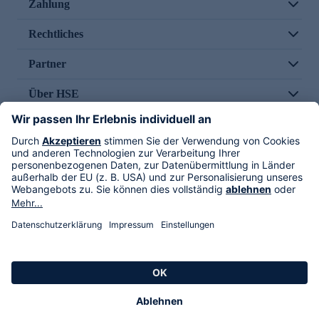
Zahlung
Rechtliches
Partner
Über HSE
Im TV
HSE International
Versand durch
Folge uns
AGB
Datenschutz
Impressum
Alle Rechte vorbehalten. Alle Preise inkl. gesetzlicher MwSt., zzgl. Versandkosten.