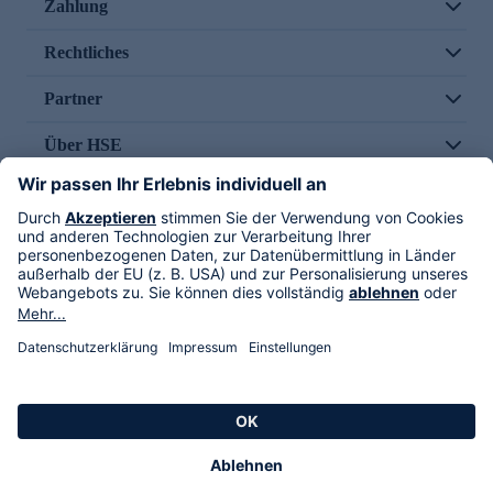
Zahlung
Rechtliches
Partner
Über HSE
Im TV
HSE International
Versand durch
Folge uns
AGB
Datenschutz
Impressum
Alle Rechte vorbehalten. Alle Preise inkl. gesetzlicher MwSt., zzgl. Versandkosten.