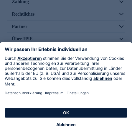
Zahlung
Rechtliches
Partner
Über HSE
Im TV
HSE International
Versand durch
Folge uns
AGB
Datenschutz
Impressum
Alle Rechte vorbehalten. Alle Preise inkl. gesetzlicher MwSt., zzgl. Versandkosten.