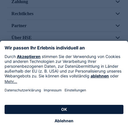
Zahlung
Rechtliches
Partner
Über HSE
Im TV
HSE International
Versand durch
Folge uns
AGB
Datenschutz
Impressum
Alle Rechte vorbehalten. Alle Preise inkl. gesetzlicher MwSt., zzgl. Versandkosten.