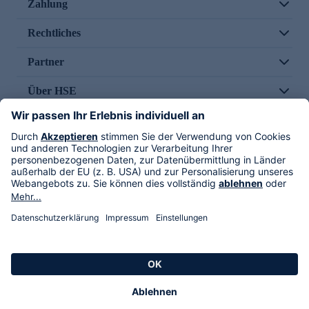
Zahlung
Rechtliches
Partner
Über HSE
Im TV
HSE International
Versand durch
Folge uns
AGB
Datenschutz
Impressum
Alle Rechte vorbehalten. Alle Preise inkl. gesetzlicher MwSt., zzgl. Versandkosten.