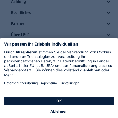
Zahlung
Rechtliches
Partner
Über HSE
Im TV
HSE International
Versand durch
Folge uns
AGB
Datenschutz
Impressum
Alle Rechte vorbehalten. Alle Preise inkl. gesetzlicher MwSt., zzgl. Versandkosten.