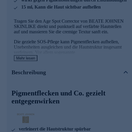
15 ml, Kann die Haut sichtbar aufhellen
Tragen Sie den Age Spot Corrector von BEATE JOHNEN
SKINLIKE direkt und punktuell auf verfärbte Hautstellen
auf und massieren Sie die cremige Textur sanft ein.
Die gezielte SOS-Pflege kann
Pigmentflecken aufhellen,
Unebenheiten ausgleichen und die Hautstruktur insgesamt
verfeinern. Vor allem sogenannte
postinflammatorische
Pigmentstörungen, die häufig nach
Mehr lesen
Entzündungen auftreten, können durch die Anwendung
abklingen.
Beschreibung
Die hochwirksame Formel hemmt die Melaninsynthese der
Haut, kann so nicht nur bereits entstandene Pigmentflecken
reduzieren, sondern auch Hyperpigmentierung vorbeugen.
Pigmentflecken und Co. gezielt
Die kraftvolle Kombination aus wertvollen Inhaltsstoffen
entgegenwirken
lässt das Hautbild, feiner und ebenmäßiger erscheinen und
bringt Ihren Teint zum Strahlen.
Die tiefenwirksame Formel des Spot Corrector
verfeinert die Hautstruktur spürbar
4-Butyl-Resorcinol