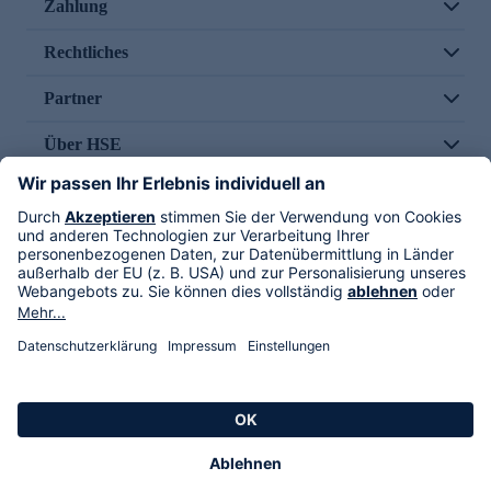
Zahlung
Rechtliches
Partner
Über HSE
Im TV
HSE International
Versand durch
Folge uns
AGB
Datenschutz
Impressum
Alle Rechte vorbehalten. Alle Preise inkl. gesetzlicher MwSt., zzgl. Versandkosten.