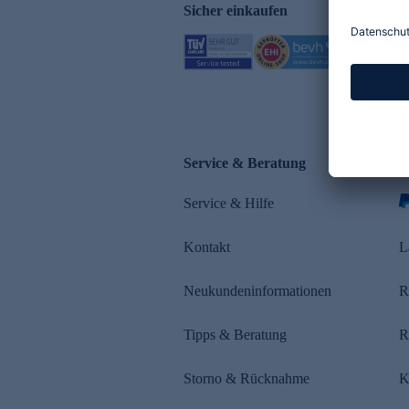
Sicher einkaufen
Service & Beratung
Z
Service & Hilfe
s
Kontakt
L
Neukundeninformationen
R
Tipps & Beratung
R
Storno & Rücknahme
K