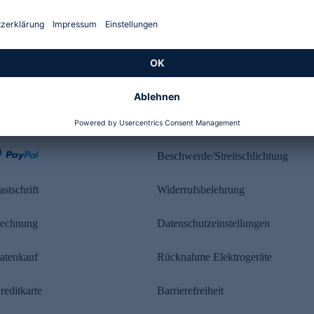
Kundenbewertung
ahlung
Rechtliches
Beschwerde/Streitschlichtung
astschrift
Widerrufsbelehrung
echnung
Datenschutzeinstellungen
atenkauf
Rücknahme Elektrogeräte
reditkarte
Barrierefreiheit