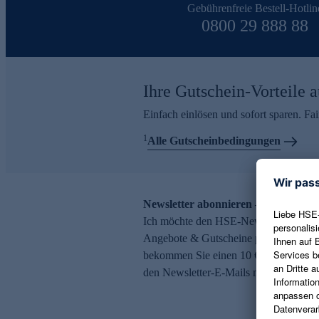
Gebührenfreie Bestell-Hotlin
0800 29 888 88
Ihre Gutschein-Vorteile a
Einfach einlösen und sofort sparen. F
1
Alle Gutscheinbedingungen
Newsletter abonnieren – 10 € Gutsch
Ich möchte den HSE-Newsletter abonni
Angebote & Gutscheine per E-Mail erh
bekommen Sie einen 10 € Gutschein. Ei
den Newsletter-E-Mails möglich.