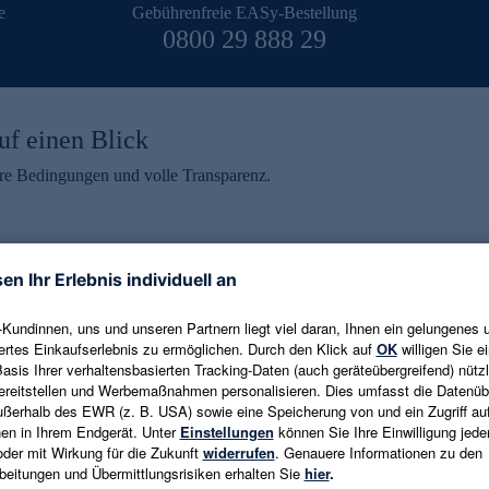
e
Gebührenfreie EASy-Bestellung
0800 29 888 29
uf einen Blick
aire Bedingungen und volle Transparenz.
ein erhalten
eren und aktuelle Trends,
E-Mail-Adresse eingeben
alten. Als Dankeschön
ne Abmeldung ist jederzeit in
Es gelten die
Datenschutzrichtlinien
un