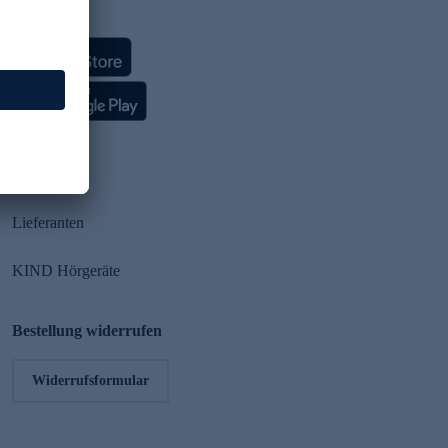
HSE App
Partner
Lieferanten
KIND Hörgeräte
Bestellung widerrufen
Widerrufsformular