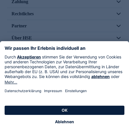
Zahlung
Rechtliches
Partner
Über HSE
Im TV
HSE International
Versand durch
Folge uns
AGB
Datenschutz
Impressum
Alle Rechte vorbehalten. Alle Preise inkl. gesetzlicher MwSt., zzgl. Versandkosten.