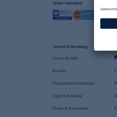
Sicher einkaufen
Service & Beratung
Z
Service & Hilfe
Kontakt
L
Neukundeninformationen
R
Tipps & Beratung
R
Storno & Rücknahme
K