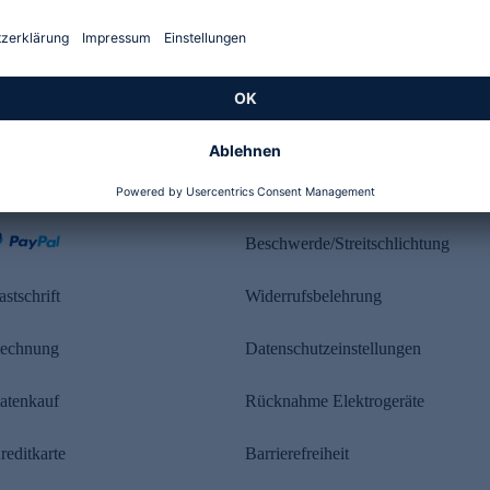
Kundenbewertung
ahlung
Rechtliches
Beschwerde/Streitschlichtung
astschrift
Widerrufsbelehrung
echnung
Datenschutzeinstellungen
atenkauf
Rücknahme Elektrogeräte
reditkarte
Barrierefreiheit