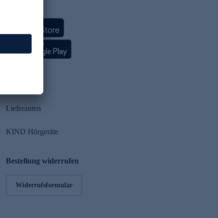
HSE App
Partner
Lieferanten
KIND Hörgeräte
Bestellung widerrufen
Widerrufsformular