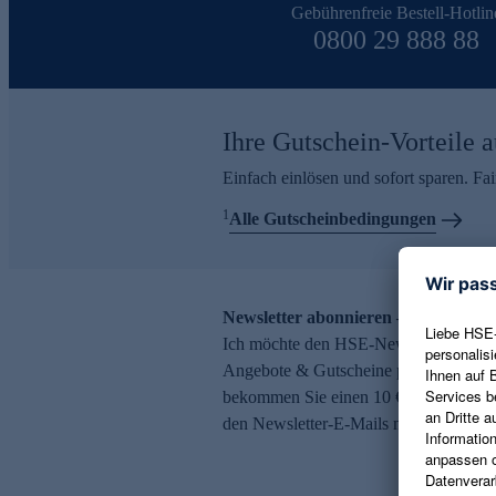
Gebührenfreie Bestell-Hotlin
0800 29 888 88
Ihre Gutschein-Vorteile a
Einfach einlösen und sofort sparen. F
1
Alle Gutscheinbedingungen
Newsletter abonnieren – 10 € Gutsch
Ich möchte den HSE-Newsletter abonni
Angebote & Gutscheine per E-Mail erh
bekommen Sie einen 10 € Gutschein. Ei
den Newsletter-E-Mails möglich.