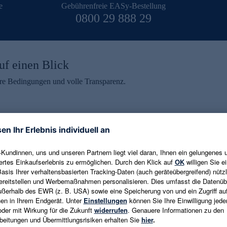
e
Gebührenfreie EASy-Bestellung
0800 29 888 29
uf einen Blick
aire Bedingungen und volle Transparenz.
ein erhalten
eren und aktuelle Trends,
E-Mail-Adresse eingeben
alten. Als Dankeschön
ne Abmeldung ist jederzeit in
Es gelten die
Datenschutzrichtlinien
un