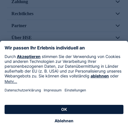
Zahlung
Rechtliches
Partner
Über HSE
Im TV
HSE International
Versand durch
Folge uns
AGB
Datenschutz
Impressum
Alle Rechte vorbehalten. Alle Preise inkl. gesetzlicher MwSt., zzgl. Versandkosten.