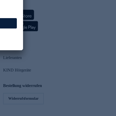
HSE App
Partner
Lieferanten
KIND Hörgeräte
Bestellung widerrufen
Widerrufsformular