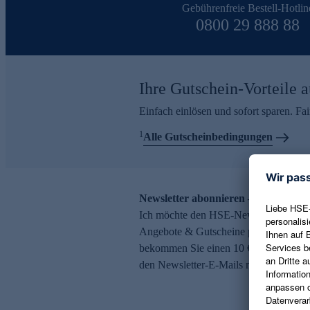
Gebührenfreie Bestell-Hotlin
0800 29 888 88
Ihre Gutschein-Vorteile a
Einfach einlösen und sofort sparen. F
1
Alle Gutscheinbedingungen
Newsletter abonnieren – 10 € Gutsch
Ich möchte den HSE-Newsletter abonni
Angebote & Gutscheine per E-Mail erh
bekommen Sie einen 10 € Gutschein. Ei
den Newsletter-E-Mails möglich.