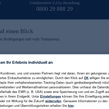
e
Gebührenfreie EASy-Bestellung
0800 29 888 29
uf einen Blick
aire Bedingungen und volle Transparenz.
ein erhalten
eren und aktuelle Trends,
E-Mail-Adresse eingeben
alten. Als Dankeschön
ne Abmeldung ist jederzeit in
Es gelten die
Datenschutzrichtlinien
un