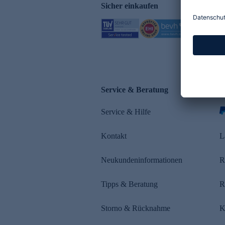
Sicher einkaufen
Service & Beratung
Z
Service & Hilfe
s
Kontakt
L
Neukundeninformationen
R
Tipps & Beratung
R
Storno & Rücknahme
K