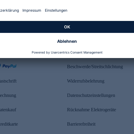
Kundenbewertung
ahlung
Rechtliches
Beschwerde/Streitschlichtung
astschrift
Widerrufsbelehrung
echnung
Datenschutzeinstellungen
atenkauf
Rücknahme Elektrogeräte
reditkarte
Barrierefreiheit