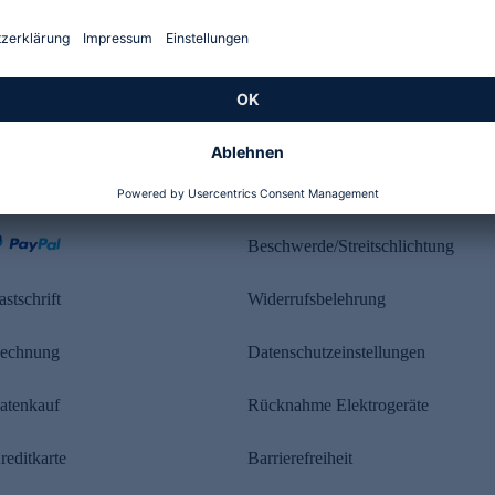
Kundenbewertung
ahlung
Rechtliches
Beschwerde/Streitschlichtung
astschrift
Widerrufsbelehrung
echnung
Datenschutzeinstellungen
atenkauf
Rücknahme Elektrogeräte
reditkarte
Barrierefreiheit