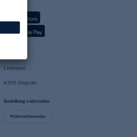
HSE App
Partner
Lieferanten
KIND Hörgeräte
Bestellung widerrufen
Widerrufsformular