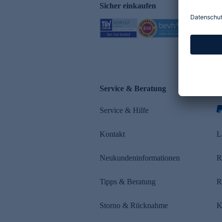
Sicher einkaufen
Service & Beratung
Z
Service & Hilfe
s
Kontakt
L
Neukundeninformationen
R
Tipps & Beratung
R
Storno & Rücknahme
K