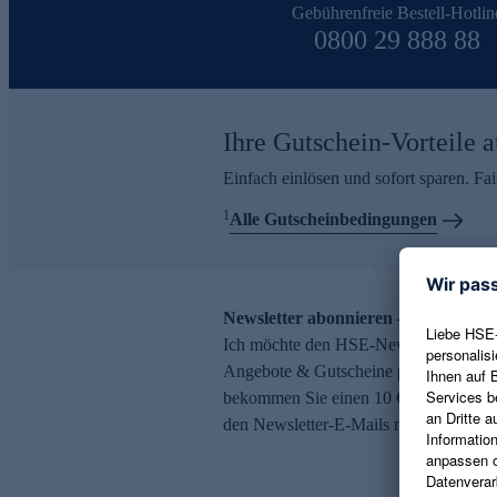
Gebührenfreie Bestell-Hotlin
0800 29 888 88
Ihre Gutschein-Vorteile a
Einfach einlösen und sofort sparen. F
1
Alle Gutscheinbedingungen
Newsletter abonnieren – 10 € Gutsch
Ich möchte den HSE-Newsletter abonni
Angebote & Gutscheine per E-Mail erh
bekommen Sie einen 10 € Gutschein. Ei
den Newsletter-E-Mails möglich.