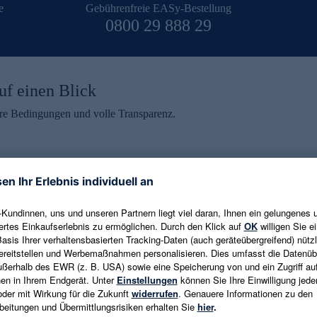
e
Gebührenfreie EASy-Bestellung
0800 29 888 29
uf einen Blick
aire Bedingungen und volle Transparenz.
ein erhalten
eren und aktuelle Trends,
E-Mail-Adresse eingeben
alten. Als Dankeschön
ne Abmeldung ist jederzeit in
Es gelten die
Datenschutzrichtlinien
un