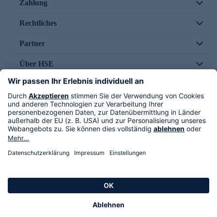
Zahlung
Rechtliches
Partner
Über HSE
Im TV
HSE International
Versand durch
Folge uns
AGB
Datenschutz
Impressum
Alle Rechte vorbehalten. Alle Preise inkl. gesetzlicher MwSt., zzgl. Versandkosten.