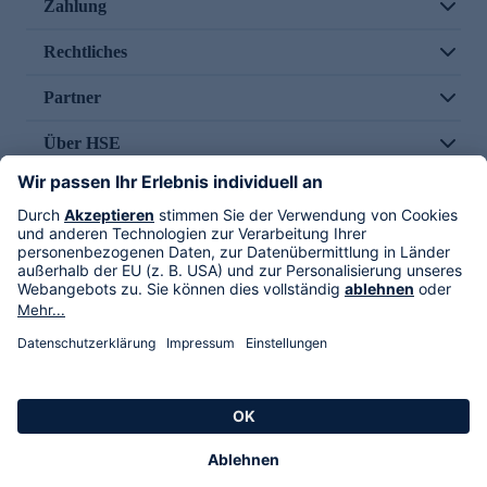
Zahlung
Rechtliches
Partner
Über HSE
Im TV
HSE International
Versand durch
Folge uns
AGB
Datenschutz
Impressum
Alle Rechte vorbehalten. Alle Preise inkl. gesetzlicher MwSt., zzgl. Versandkosten.