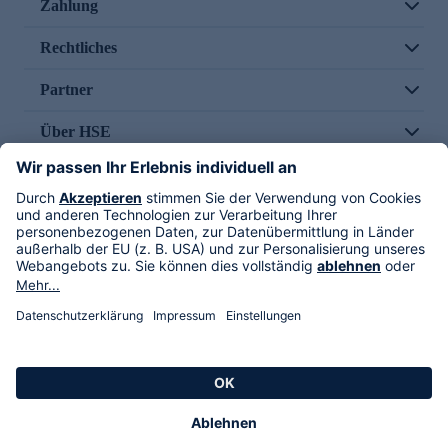
Zahlung
Rechtliches
Partner
Über HSE
Im TV
HSE International
Versand durch
Folge uns
AGB
Datenschutz
Impressum
Alle Rechte vorbehalten. Alle Preise inkl. gesetzlicher MwSt., zzgl. Versandkosten.