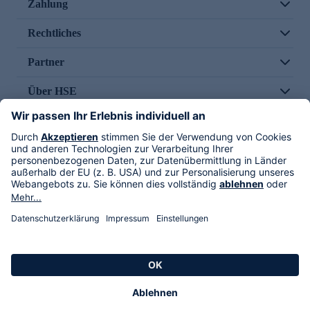
Zahlung
Rechtliches
Partner
Über HSE
Im TV
HSE International
Versand durch
Folge uns
AGB
Datenschutz
Impressum
Alle Rechte vorbehalten. Alle Preise inkl. gesetzlicher MwSt., zzgl. Versandkosten.