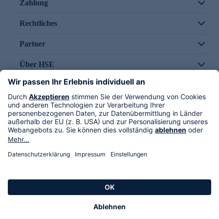
Zahlung
Rechtliches
Partner
Über HSE
Im TV
HSE International
Versand durch
Folge uns
AGB
Datenschutz
Impressum
Alle Rechte vorbehalten. Alle Preise inkl. gesetzlicher MwSt., zzgl. Versandkosten.