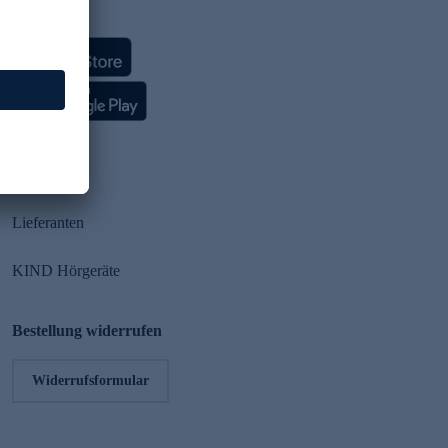
HSE App
Partner
Lieferanten
KIND Hörgeräte
Bestellung widerrufen
Widerrufsformular