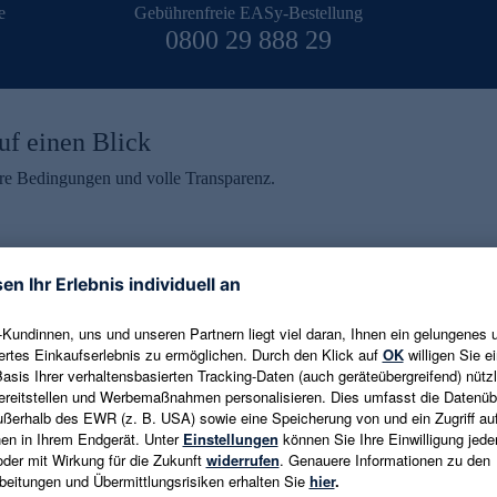
e
Gebührenfreie EASy-Bestellung
0800 29 888 29
uf einen Blick
aire Bedingungen und volle Transparenz.
ein erhalten
eren und aktuelle Trends,
E-Mail-Adresse eingeben
alten. Als Dankeschön
ne Abmeldung ist jederzeit in
Es gelten die
Datenschutzrichtlinien
un