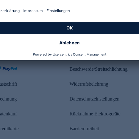
Kundenbewertung
ahlung
Rechtliches
Beschwerde/Streitschlichtung
astschrift
Widerrufsbelehrung
echnung
Datenschutzeinstellungen
atenkauf
Rücknahme Elektrogeräte
reditkarte
Barrierefreiheit