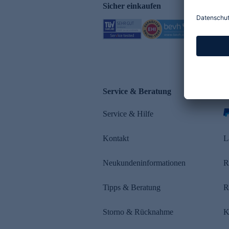
Sicher einkaufen
Service & Beratung
Z
Service & Hilfe
s
Kontakt
L
Neukundeninformationen
R
Tipps & Beratung
R
Storno & Rücknahme
K