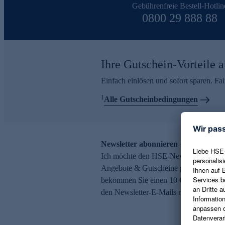
Gebührenfreie Bestell-Hotlin
0800 29 888 88
Ihre Gutschein-Vorteile a
Einfach einlösen und sofort sparen. F
1
Alle Gutscheinbedingungen
Newsletter abonnieren – 10 € Gutsch
Ich möchte den HSE-Newsletter abonni
Angebote & Gutscheine per E-Mail erh
bekommen Sie einen 10 € Gutschein. Ei
den Newsletter-E-Mails möglich.