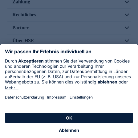
Zahlung
Rechtliches
Partner
Über HSE
Im TV
HSE International
Versand durch
Folge uns
AGB
Datenschutz
Impressum
Alle Rechte vorbehalten. Alle Preise inkl. gesetzlicher MwSt., zzgl. Versandkosten.