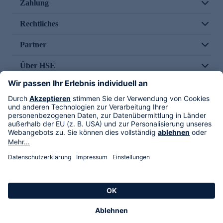
Zahlung
Rechtliches
Partner
Über HSE
Im TV
HSE International
Versand durch
Folge uns
AGB
Datenschutz
Impressum
Alle Rechte vorbehalten. Alle Preise inkl. gesetzlicher MwSt., zzgl. Versandkosten.