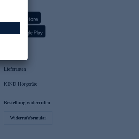
HSE App
Partner
Lieferanten
KIND Hörgeräte
Bestellung widerrufen
Widerrufsformular