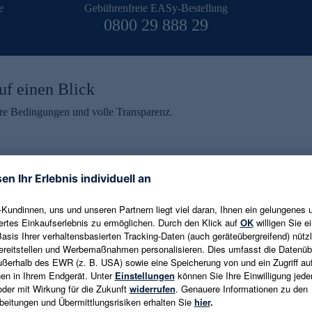
e
Gebührenfreie EASy-Bestellung
0800 29 888 29
uf einen Blick
aire Bedingungen und volle Transparenz.
ein erhalten
eren und aktuelle Trends,
E-Mail-Adresse eingeben
alten. Als Dankeschön
ne Abmeldung ist jederzeit in
Es gelten die
Datenschutzrichtlinien
un