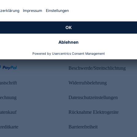
Kundenbewertung
ahlung
Rechtliches
Beschwerde/Streitschlichtung
astschrift
Widerrufsbelehrung
echnung
Datenschutzeinstellungen
atenkauf
Rücknahme Elektrogeräte
reditkarte
Barrierefreiheit