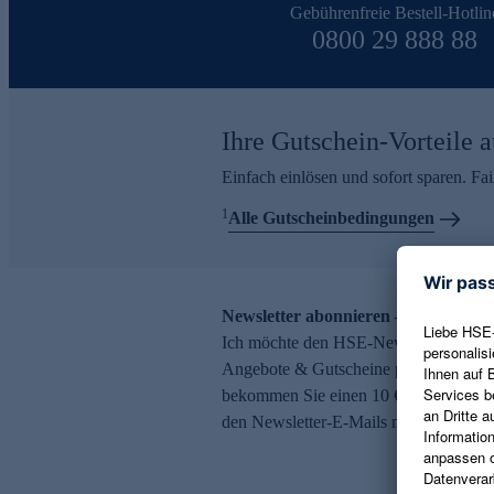
Gebührenfreie Bestell-Hotlin
0800 29 888 88
Ihre Gutschein-Vorteile a
Einfach einlösen und sofort sparen. F
1
Alle Gutscheinbedingungen
Newsletter abonnieren – 10 € Gutsch
Ich möchte den HSE-Newsletter abonni
Angebote & Gutscheine per E-Mail erh
bekommen Sie einen 10 € Gutschein. Ei
den Newsletter-E-Mails möglich.