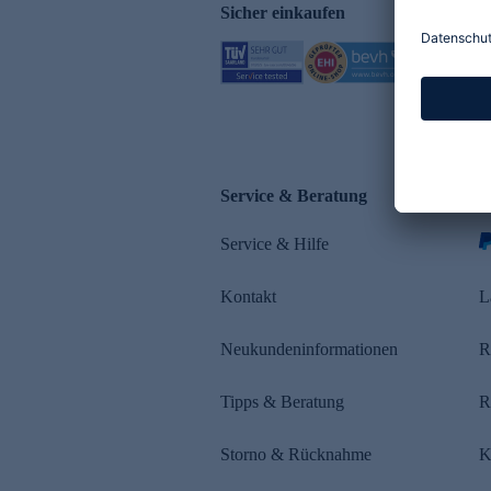
Sicher einkaufen
Service & Beratung
Z
Service & Hilfe
Kontakt
L
Neukundeninformationen
R
Tipps & Beratung
R
Storno & Rücknahme
K