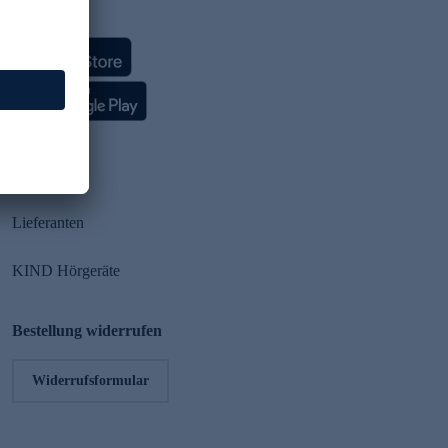
HSE App
Partner
Lieferanten
KIND Hörgeräte
Bestellung widerrufen
Widerrufsformular