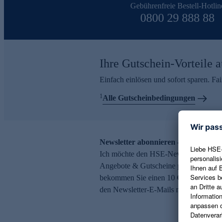
Gebührenfreie Bestell-Hotlin
0800 29 888 88
Ihre Gutschein-Vorteile a
Einfach einlösen und sofort sparen. F
1
Alle Gutscheinbedingungen
Newsletter abonnieren – 10 € Gutsch
Ich möchte den HSE-Newsletter abonni
Angebote & Gutscheine per E-Mail erh
bekommen Sie einen 10 € Gutschein. Ei
den Newsletter-E-Mails möglich.