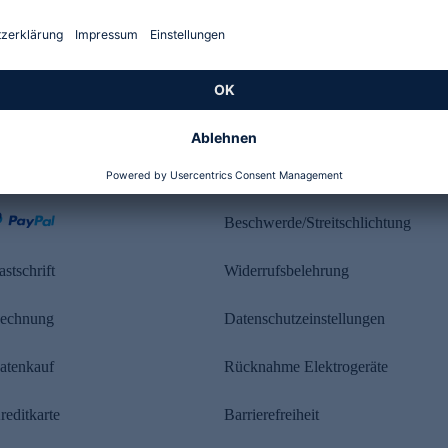
Kundenbewertung
ahlung
Rechtliches
Beschwerde/Streitschlichtung
astschrift
Widerrufsbelehrung
echnung
Datenschutzeinstellungen
atenkauf
Rücknahme Elektrogeräte
reditkarte
Barrierefreiheit