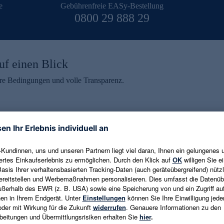
e
Gebührenfreie EASy-Bestellung
0800 29 888 29
uf einen Blick
aire Bedingungen und volle Transparenz.
ein erhalten
eren und aktuelle Trends,
E-Mail-Adresse eingeben
alten. Als Dankeschön
ne Abmeldung ist jederzeit in
Es gelten die
Datenschutzrichtlinien
un