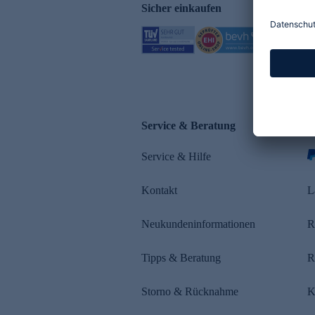
Sicher einkaufen
Service & Beratung
Z
Service & Hilfe
s
Kontakt
L
Neukundeninformationen
R
Tipps & Beratung
R
Storno & Rücknahme
K