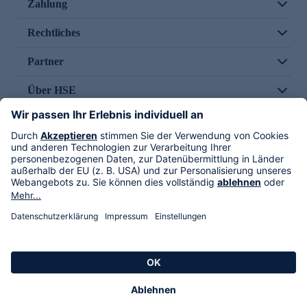
Zahlung
Rechtliches
Partner
Über HSE
Im TV
HSE International
Versand durch
Folge uns
AGB
Datenschutz
Impressum
Alle Rechte vorbehalten. Alle Preise inkl. gesetzlicher MwSt., zzgl. Versandkosten.