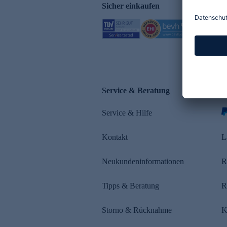
Sicher einkaufen
Service & Beratung
Z
Service & Hilfe
s
Kontakt
L
Neukundeninformationen
R
Tipps & Beratung
R
Storno & Rücknahme
K