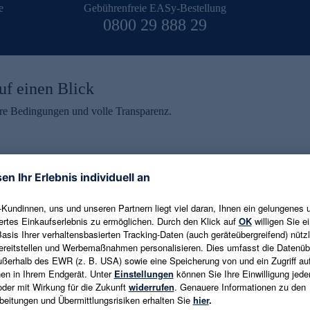
e
Gebührenfreie EASy-Bestellung
0800 29 888 29
uf einen Blick
aire Bedingungen und volle Transparenz.
ein erhalten
eren und aktuelle Trends,
E-Mail-Adresse eingeben
alten. Als Dankeschön
ne Abmeldung ist jederzeit in
Es gelten die
Datenschutzrichtlinien
un