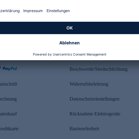
Kundenbewertung
ahlung
Rechtliches
Beschwerde/Streitschlichtung
astschrift
Widerrufsbelehrung
echnung
Datenschutzeinstellungen
atenkauf
Rücknahme Elektrogeräte
reditkarte
Barrierefreiheit