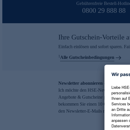
Gebührenfreie Bestell-Hotlin
0800 29 888 88
Ihre Gutschein-Vorteile a
Einfach einlösen und sofort sparen. F
1
Alle Gutscheinbedingungen
Newsletter abonnieren – 10 € Gutsch
Ich möchte den HSE-Newsletter abonni
Angebote & Gutscheine per E-Mail erh
bekommen Sie einen 10 € Gutschein. Ei
den Newsletter-E-Mails möglich.