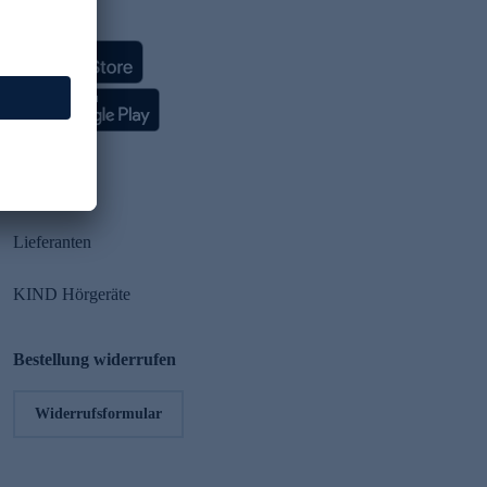
HSE App
Partner
Lieferanten
KIND Hörgeräte
Bestellung widerrufen
Widerrufsformular