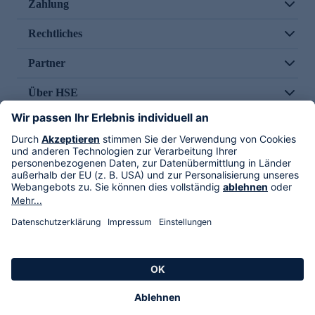
Zahlung
Rechtliches
Partner
Über HSE
Im TV
HSE International
Versand durch
Folge uns
AGB
Datenschutz
Impressum
Alle Rechte vorbehalten. Alle Preise inkl. gesetzlicher MwSt., zzgl. Versandkosten.