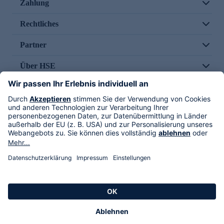
Zahlung
Rechtliches
Partner
Über HSE
Im TV
HSE International
Versand durch
Folge uns
AGB
Datenschutz
Impressum
Alle Rechte vorbehalten. Alle Preise inkl. gesetzlicher MwSt., zzgl. Versandkosten.