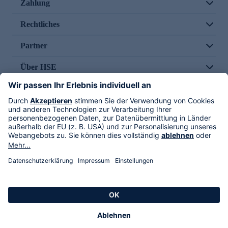
Zahlung
Rechtliches
Partner
Über HSE
Im TV
HSE International
Versand durch
Folge uns
AGB
Datenschutz
Impressum
Alle Rechte vorbehalten. Alle Preise inkl. gesetzlicher MwSt., zzgl. Versandkosten.