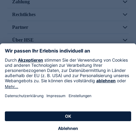
Zahlung
Rechtliches
Partner
Über HSE
Im TV
HSE International
Versand durch
Folge uns
AGB
Datenschutz
Impressum
Alle Rechte vorbehalten. Alle Preise inkl. gesetzlicher MwSt., zzgl. Versandkosten.