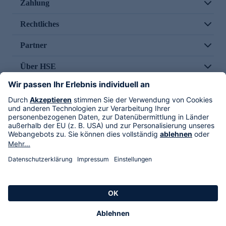
Zahlung
Rechtliches
Partner
Über HSE
Im TV
HSE International
Versand durch
Folge uns
AGB
Datenschutz
Impressum
Alle Rechte vorbehalten. Alle Preise inkl. gesetzlicher MwSt., zzgl. Versandkosten.