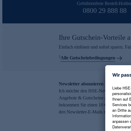
Gebührenfreie Bestell-Hotlin
0800 29 888 88
Ihre Gutschein-Vorteile a
Einfach einlösen und sofort sparen. F
1
Alle Gutscheinbedingungen
Newsletter abonnieren – 10 € Gutsch
Ich möchte den HSE-Newsletter abonni
Angebote & Gutscheine per E-Mail erh
bekommen Sie einen 10 € Gutschein. Ei
den Newsletter-E-Mails möglich.