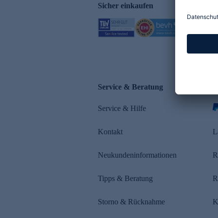
Sicher einkaufen
Service & Beratung
Z
Service & Hilfe
Kontakt
L
Neukundeninformationen
R
Tipps & Beratung
R
Storno & Rücknahme
K