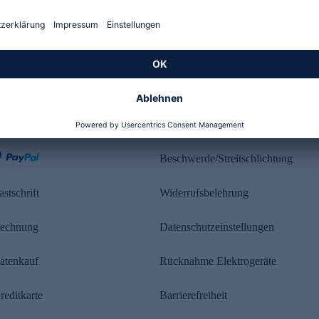
Kundenbewertung
ahlung
Rechtliches
Beschwerde/Streitschlichtung
astschrift
Widerrufsbelehrung
echnung
Datenschutzeinstellungen
atenkauf
Rücknahme Elektrogeräte
reditkarte
Barrierefreiheit