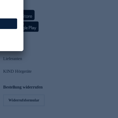
HSE App
Partner
Lieferanten
KIND Hörgeräte
Bestellung widerrufen
Widerrufsformular