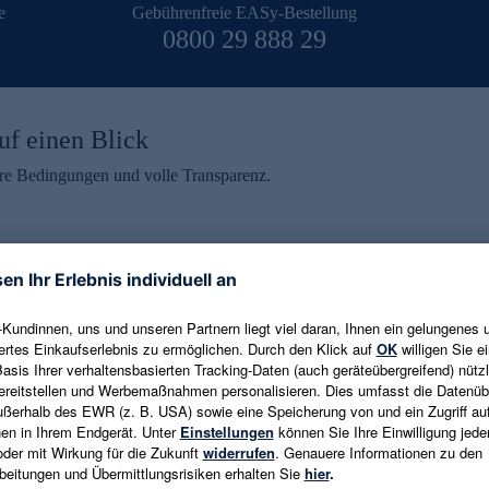
e
Gebührenfreie EASy-Bestellung
0800 29 888 29
uf einen Blick
aire Bedingungen und volle Transparenz.
ein erhalten
eren und aktuelle Trends,
E-Mail-Adresse eingeben
alten. Als Dankeschön
ne Abmeldung ist jederzeit in
Es gelten die
Datenschutzrichtlinien
un