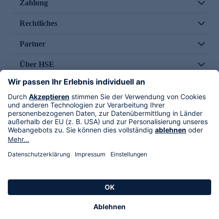
Zahlung
Rechtliches
Partner
Über HSE
Im TV
HSE International
Versand durch
Folge uns
AGB
Datenschutz
Impressum
Alle Rechte vorbehalten. Alle Preise inkl. gesetzlicher MwSt., zzgl. Versandkosten.