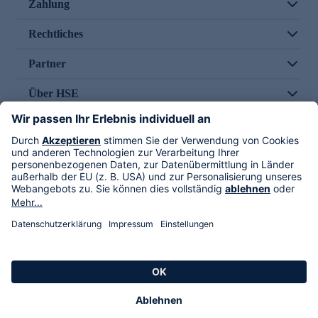
Zahlung
Rechtliches
Partner
Über HSE
Im TV
HSE International
Versand durch
Folge uns
AGB
Datenschutz
Impressum
Alle Rechte vorbehalten. Alle Preise inkl. gesetzlicher MwSt., zzgl. Versandkosten.