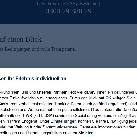
e
Gebührenfreie EASy-Bestellung
0800 29 888 29
uf einen Blick
aire Bedingungen und volle Transparenz.
ein erhalten
eren und aktuelle Trends,
E-Mail-Adresse eingeben
alten. Als Dankeschön
ne Abmeldung ist jederzeit in
Es gelten die
Datenschutzrichtlinien
un