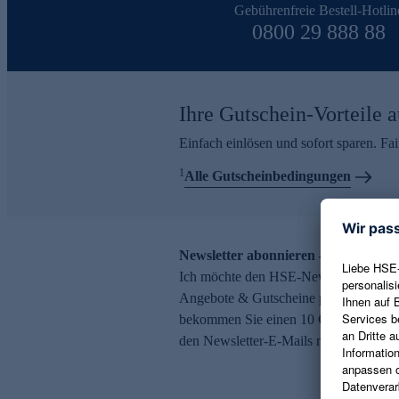
Gebührenfreie Bestell-Hotlin
0800 29 888 88
Ihre Gutschein-Vorteile a
Einfach einlösen und sofort sparen. F
1
Alle Gutscheinbedingungen
Newsletter abonnieren – 10 € Gutsch
Ich möchte den HSE-Newsletter abonni
Angebote & Gutscheine per E-Mail erh
bekommen Sie einen 10 € Gutschein. Ei
den Newsletter-E-Mails möglich.