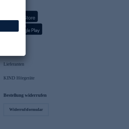
HSE App
Partner
Lieferanten
KIND Hörgeräte
Bestellung widerrufen
Widerrufsformular