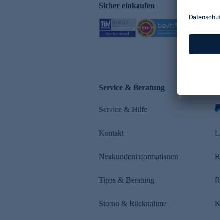
Sicher einkaufen
Service & Beratung
Z
Service & Hilfe
Kontakt
L
Neukundeninformationen
R
Tipps & Beratung
R
Storno & Rücknahme
K