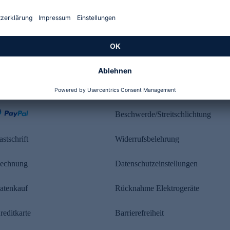
Kundenbewertung
ahlung
Rechtliches
Beschwerde/Streitschlichtung
astschrift
Widerrufsbelehrung
echnung
Datenschutzeinstellungen
atenkauf
Rücknahme Elektrogeräte
reditkarte
Barrierefreiheit