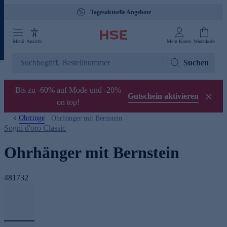
Tagesaktuelle Angebote
Menü
Ansicht
Mein Konto
Warenkorb
Suchen
Bis zu -60% auf Mode und -20%
Gutschein aktivieren
on top!
Ohrringe
Ohrhänger mit Bernstein
Sogni d'oro Classic
Ohrhänger mit Bernstein
481732