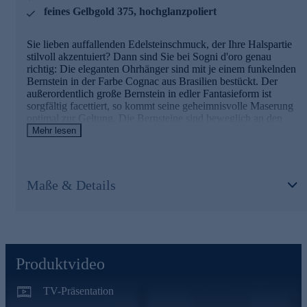
feines Gelbgold 375, hochglanzpoliert
Bequem und sicher online bestellen.
Sie lieben auffallenden Edelsteinschmuck, der Ihre Halspartie
stilvoll akzentuiert? Dann sind Sie bei Sogni d'oro genau
richtig: Die eleganten Ohrhänger sind mit je einem funkelnden
Bernstein in der Farbe Cognac aus Brasilien bestückt. Der
außerordentlich große Bernstein in edler Fantasieform ist
sorgfältig facettiert, so kommt seine geheimnisvolle Maserung
optimal zur Geltung. Die Bernsteine sind beweglich an den
Brisurverschlüssen befestigt. Dadurch schwingen sie bei jeder
Mehr lesen
Kopfbewegung anmutig hin und her - und bilden so einen
karatstarken Rahmen für Ihr Gesicht.
Maße & Details
Ihr Vorteil: Schmuck in geprüfter Top-Qualität
Was die Qualität unserer Schmuckstücke angeht, gehen wir
keine Kompromisse ein. Unsere Schmuckwaren durchlaufen in
unserer Qualitätssicherung sowie seitens unserer Lieferanten
strengste Prüfprozesse. Unter anderem gehört dazu die Prüfung
auf Konformität mit den Bestimmungen der Schweizer
Produktvideo
Edelmetallkontrollgesetzgebung. Auslieferung mit Zertifikat.
TV-Präsentation
Bequem und sicher online bestellen.