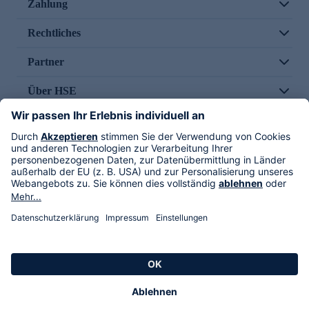
Zahlung
Rechtliches
Partner
Über HSE
Im TV
HSE International
Versand durch
Folge uns
AGB
Datenschutz
Impressum
Alle Rechte vorbehalten. Alle Preise inkl. gesetzlicher MwSt., zzgl. Versandkosten.