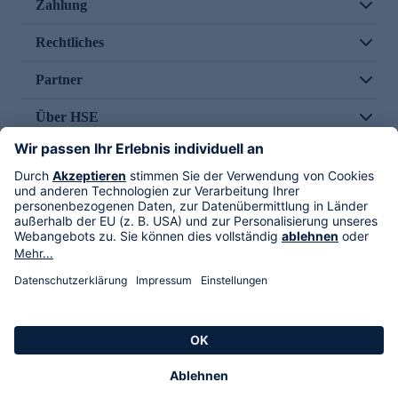
Zahlung
Rechtliches
Partner
Über HSE
Im TV
HSE International
Versand durch
Folge uns
AGB
Datenschutz
Impressum
Alle Rechte vorbehalten. Alle Preise inkl. gesetzlicher MwSt., zzgl. Versandkosten.