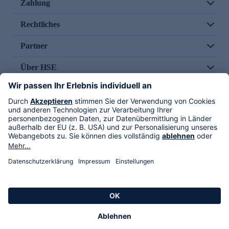
Zahlung
Rechtliches
Partner
Über HSE
Im TV
HSE International
Versand durch
Folge uns
AGB
Datenschutz
Impressum
Alle Rechte vorbehalten. Alle Preise inkl. gesetzlicher MwSt., zzgl. Versandkosten.