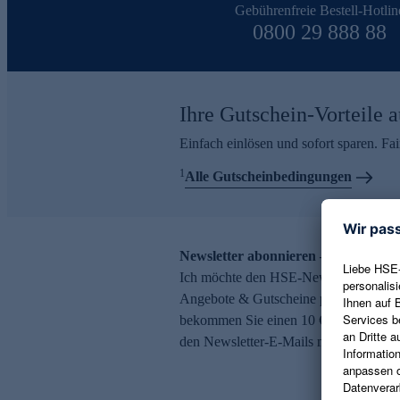
Gebührenfreie Bestell-Hotlin
0800 29 888 88
Ihre Gutschein-Vorteile a
Einfach einlösen und sofort sparen. F
1
Alle Gutscheinbedingungen
Newsletter abonnieren – 10 € Gutsch
Ich möchte den HSE-Newsletter abonni
Angebote & Gutscheine per E-Mail erh
bekommen Sie einen 10 € Gutschein. Ei
den Newsletter-E-Mails möglich.