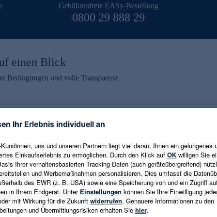
e
Gebührenfreie EASy-Bestellung
0800 29 888 29
uf einen Blick
aire Bedingungen und volle Transparenz.
ein erhalten
eren und aktuelle Trends,
E-Mail-Adresse eingeben
alten. Als Dankeschön
ne Abmeldung ist jederzeit in
Es gelten die
Datenschutzrichtlinien
un