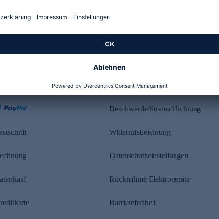
Kundenbewertung
ahlung
Rechtliches
Beschwerde/Streitschlichtung
astschrift
Widerrufsbelehrung
echnung
Datenschutzeinstellungen
atenkauf
Rücknahme Elektrogeräte
reditkarte
Barrierefreiheit