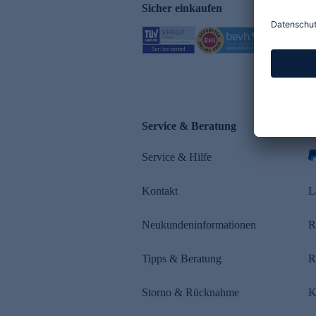
Sicher einkaufen
Service & Beratung
Z
Service & Hilfe
Kontakt
L
Neukundeninformationen
R
Tipps & Beratung
R
Storno & Rücknahme
K