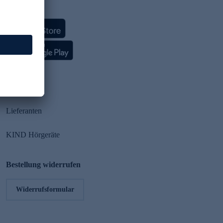
HSE App
Partner
Lieferanten
KIND Hörgeräte
Bestellung widerrufen
Widerrufsformular