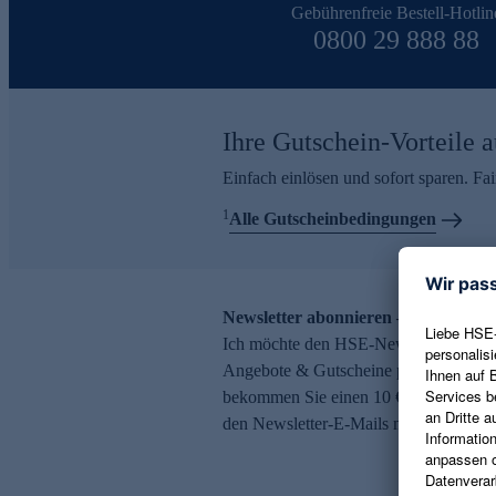
Gebührenfreie Bestell-Hotlin
0800 29 888 88
Ihre Gutschein-Vorteile a
Einfach einlösen und sofort sparen. F
1
Alle Gutscheinbedingungen
Newsletter abonnieren – 10 € Gutsch
Ich möchte den HSE-Newsletter abonni
Angebote & Gutscheine per E-Mail erh
bekommen Sie einen 10 € Gutschein. Ei
den Newsletter-E-Mails möglich.