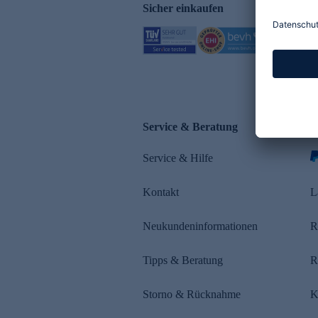
Sicher einkaufen
Service & Beratung
Z
Service & Hilfe
s
Kontakt
L
Neukundeninformationen
R
Tipps & Beratung
R
Storno & Rücknahme
K