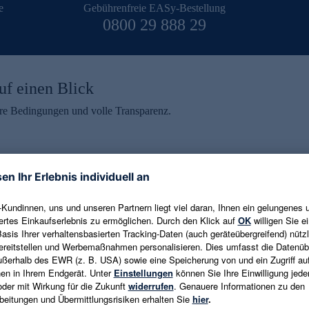
e
Gebührenfreie EASy-Bestellung
0800 29 888 29
uf einen Blick
aire Bedingungen und volle Transparenz.
ein erhalten
eren und aktuelle Trends,
E-Mail-Adresse eingeben
alten. Als Dankeschön
ne Abmeldung ist jederzeit in
Es gelten die
Datenschutzrichtlinien
un