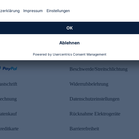
Kundenbewertung
ahlung
Rechtliches
Beschwerde/Streitschlichtung
astschrift
Widerrufsbelehrung
echnung
Datenschutzeinstellungen
atenkauf
Rücknahme Elektrogeräte
reditkarte
Barrierefreiheit