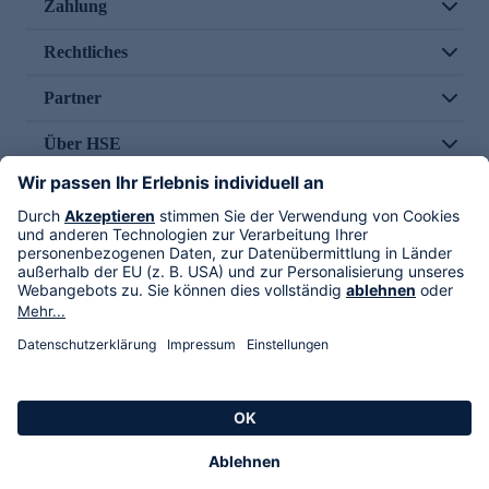
Zahlung
Rechtliches
Partner
Über HSE
Im TV
HSE International
Versand durch
Folge uns
AGB
Datenschutz
Impressum
Alle Rechte vorbehalten. Alle Preise inkl. gesetzlicher MwSt., zzgl. Versandkosten.