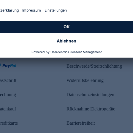
Kundenbewertung
ahlung
Rechtliches
Beschwerde/Streitschlichtung
astschrift
Widerrufsbelehrung
echnung
Datenschutzeinstellungen
atenkauf
Rücknahme Elektrogeräte
reditkarte
Barrierefreiheit