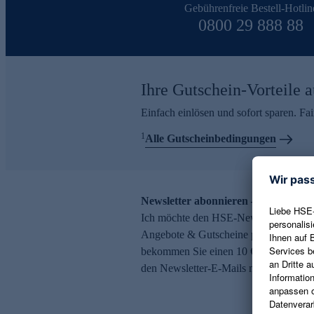
Gebührenfreie Bestell-Hotlin
0800 29 888 88
Ihre Gutschein-Vorteile a
Einfach einlösen und sofort sparen. F
1
Alle Gutscheinbedingungen
Newsletter abonnieren – 10 € Gutsch
Ich möchte den HSE-Newsletter abonni
Angebote & Gutscheine per E-Mail erh
bekommen Sie einen 10 € Gutschein. Ei
den Newsletter-E-Mails möglich.