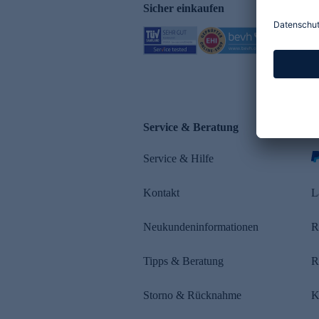
Sicher einkaufen
Service & Beratung
Z
Service & Hilfe
Kontakt
L
Neukundeninformationen
R
Tipps & Beratung
R
Storno & Rücknahme
K