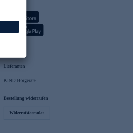
HSE App
Partner
Lieferanten
KIND Hörgeräte
Bestellung widerrufen
Widerrufsformular