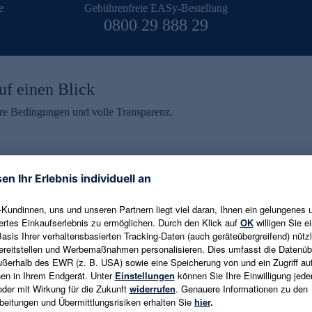
e
Gebührenfreie EASy-Bestellung
0800 29 888 29
uf einen Blick
aire Bedingungen und volle Transparenz.
ein erhalten
eren und aktuelle Trends,
E-Mail-Adresse eingeben
alten. Als Dankeschön
ne Abmeldung ist jederzeit in
Es gelten die
Datenschutzrichtlinien
un